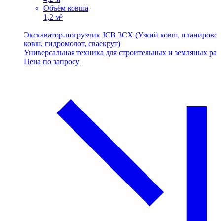
Объём ковша
1,2 м³
Экскаватор-погрузчик JCB 3CХ (Узкий ковш, планирово
ковш, гидромолот, сваекрут)
Универсальная техника для строительных и земляных раб
Цена по запросу