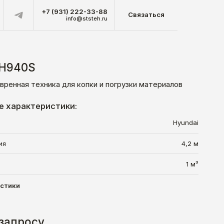
+7 (931) 222-33-88
Связаться
info@ststeh.ru
 H940S
ренная техника для копки и погрузки материалов
е характеристики:
Hyundai
4,2 м
ия
1 м³
истики
 запросу