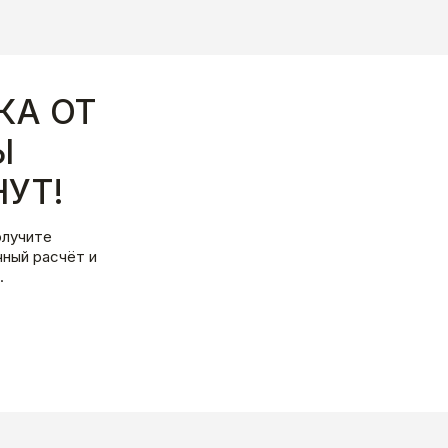
КА ОТ
Ы
УТ!
олучите
ный расчёт и
.