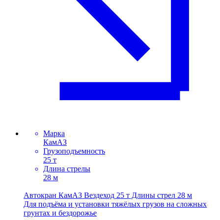
Марка
КамАЗ
Грузоподъемность
25 т
Длина стрелы
28 м
Автокран КамАЗ Вездеход 25 т Длины стрел 28 м
Для подъёма и установки тяжёлых грузов на сложных
грунтах и бездорожье